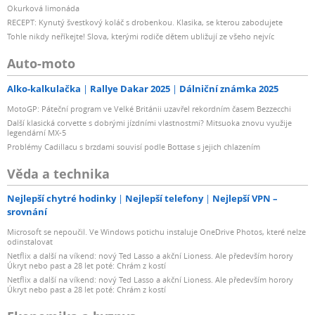
Okurková limonáda
RECEPT: Kynutý švestkový koláč s drobenkou. Klasika, se kterou zabodujete
Tohle nikdy neříkejte! Slova, kterými rodiče dětem ubližují ze všeho nejvíc
Auto-moto
Alko-kalkulačka
Rallye Dakar 2025
Dálniční známka 2025
MotoGP: Páteční program ve Velké Británii uzavřel rekordním časem Bezzecchi
Další klasická corvette s dobrými jízdními vlastnostmi? Mitsuoka znovu využije
legendární MX-5
Problémy Cadillacu s brzdami souvisí podle Bottase s jejich chlazením
Věda a technika
Nejlepší chytré hodinky
Nejlepší telefony
Nejlepší VPN –
srovnání
Microsoft se nepoučil. Ve Windows potichu instaluje OneDrive Photos, které nelze
odinstalovat
Netflix a další na víkend: nový Ted Lasso a akční Lioness. Ale především horory
Úkryt nebo past a 28 let poté: Chrám z kostí
Netflix a další na víkend: nový Ted Lasso a akční Lioness. Ale především horory
Úkryt nebo past a 28 let poté: Chrám z kostí