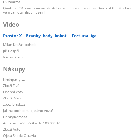
PC zdarma
Quake ke 30. narozeninám dostal novou epizodu zdarma. Dawn of the Machine
vám zamotá hlavu iluzemi
Video
Prostor X
Branky, body, kokoti
Fortuna liga
Milan Knížák pohřeb
Jiří Pospíšil
Václav Klaus
Nákupy
hledejceny.cz
Zboží Živě
Osobní vozy
Zboží Dáma
zbozi.blesk.cz
Jak na prohlídku ojetého vozu?
HobbyKompas
Auto pro začátečníka do 100 000 Kč
Zboží Auto
Ojetá Škoda Octavia