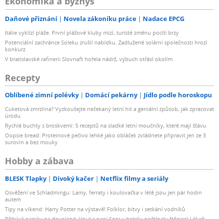
Ekonomika a byznys
Daňové přiznání
Novela zákoníku práce
Nadace EPCG
Itálie vyklízí pláže. První plážové kluby mizí, turisté změnu pocítí brzy
Potenciální zachránce Soleku zrušil nabídku. Zadlužené solární společnosti hrozí
konkurz
V bratislavské rafinerii Slovnaft hořela nádrž, výbuch otřásl okolím
Recepty
Oblíbené zimní polévky
Domácí pekárny
Jídlo podle horoskopu
Cuketová zmrzlina? Vyzkoušejte nečekaný letní hit a geniální způsob, jak zpracovat
úrodu
Rychlé buchty s broskvemi: 5 receptů na sladké letní moučníky, které mají šťávu
Oopsie bread: Proteinové pečivo lehké jako obláček zvládnete připravit jen ze 3
surovin a bez mouky
Hobby a zábava
BLESK Tlapky
Divoký kačer
Netflix filmy a seriály
Osvěžení ve Schladmingu: Lamy, ferraty i koulovačka v létě jsou jen pár hodin
autem
Tipy na víkend: Harry Potter na výstavě! Folklor, bitvy i setkání vodníků
Přibývá paniky na dovolené: Vnuka paní Soni v hotelu poštípaly štěnice! Lékaři