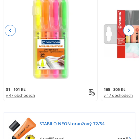
Previous
Next
31 - 101 Kč
165 - 305 Kč
v 47 obchodech
v 17 obchodech
STABILO NEON oranžový 72/54
Nejnižší cena!
14 Kč