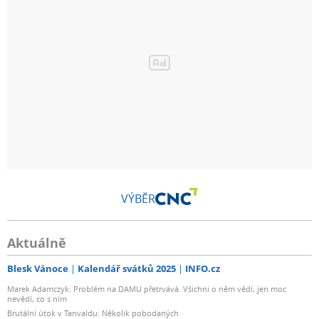
VÝBĚR
Aktuálně
Blesk Vánoce
Kalendář svátků 2025
INFO.cz
Marek Adamczyk: Problém na DAMU přetrvává. Všichni o něm vědí, jen moc
nevědí, co s ním
Brutální útok v Tanvaldu: Několik pobodaných