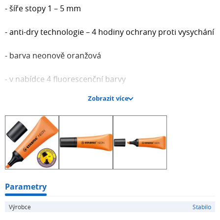
- šíře stopy 1 – 5 mm
- anti-dry technologie – 4 hodiny ochrany proti vysychání
- barva neonově oranžová
- v nabídce 4 fluorescenční barvy
Zobrazit více
Nabídka jiných zvýrazňovačů
Parametry
Výrobce
Stabilo