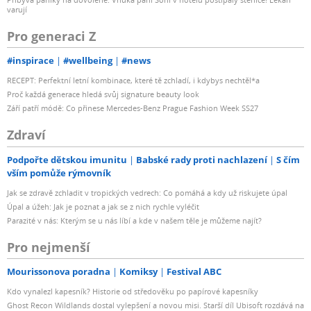
varují
Pro generaci Z
#inspirace
#wellbeing
#news
RECEPT: Perfektní letní kombinace, které tě zchladí, i kdybys nechtěl*a
Proč každá generace hledá svůj signature beauty look
Září patří módě: Co přinese Mercedes-Benz Prague Fashion Week SS27
Zdraví
Podpořte dětskou imunitu
Babské rady proti nachlazení
S čím
vším pomůže rýmovník
Jak se zdravě zchladit v tropických vedrech: Co pomáhá a kdy už riskujete úpal
Úpal a úžeh: Jak je poznat a jak se z nich rychle vyléčit
Parazité v nás: Kterým se u nás líbí a kde v našem těle je můžeme najít?
Pro nejmenší
Mourissonova poradna
Komiksy
Festival ABC
Kdo vynalezl kapesník? Historie od středověku po papírové kapesníky
Ghost Recon Wildlands dostal vylepšení a novou misi. Starší díl Ubisoft rozdává na