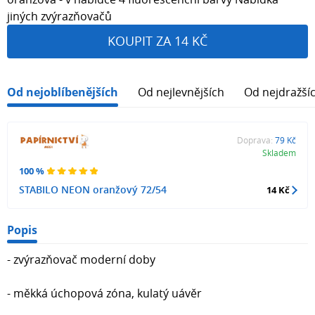
jiných zvýrazňovačů
KOUPIT ZA 14 KČ
Od nejoblíbenějších
Od nejlevnějších
Od nejdražší
Doprava:
79 Kč
Skladem
100 %
STABILO NEON oranžový 72/54
14 Kč
Popis
- zvýrazňovač moderní doby
- měkká úchopová zóna, kulatý uávěr