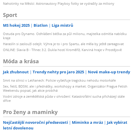
Nahotinky na Měsíci: Astronautovy Playboy fotky se vydražily za miliony
Sport
MS hokej 2025
Biatlon
Liga mistrů
Ostuda pro Dynamo. Odhlášení béčka za půl milionu, majitelka odmítla nabídku
kraje
Haraslín si zaslouží odejít. Výhra je to i pro Spartu, ale měla by ještě zareagovat
ONLINE: Slavia B - Třinec 3:2. Dukla hostí Kroměříž, Karviná hraje v Prostějově
Móda a krása
Jak zhubnout
Trendy nehty pro jaro 2025
Nové make-up trendy
Smrt na silnici v Letňanech: Policie vyšetřuje tragickou nehodu motorkáře
Sex, fetiš, BDSM, ale i přednášky, workshopy a market. Organizátor Prague Fetish
Weekendu popsal, jak akce probíhá
Vodní zdroje a zemědělská půda v ohrožení: Katastrofální sucha přicházejí stále
dříve
Pro ženy a maminky
Nejčastější novoroční předsevzetí
Miminko a mráz
Jak vybírat
letní dovolenou