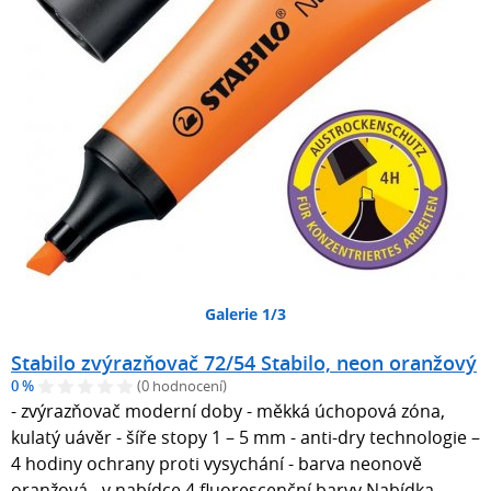
Galerie 1/3
Stabilo zvýrazňovač 72/54 Stabilo, neon oranžový
0 %
(0 hodnocení)
- zvýrazňovač moderní doby - měkká úchopová zóna,
kulatý uávěr - šíře stopy 1 – 5 mm - anti-dry technologie –
4 hodiny ochrany proti vysychání - barva neonově
oranžová - v nabídce 4 fluorescenční barvy Nabídka